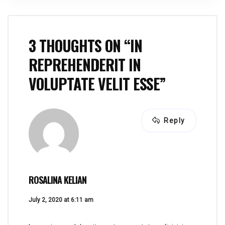
ea commodo consequat. Duis aute irure dolor in
reprehenderit in voluptate velit esse cillum dolore eu
fugiat nulla pariatur. Excepteur sint occaecat […]
3 THOUGHTS ON “
IN
REPREHENDERIT IN
VOLUPTATE VELIT ESSE
”
Reply
ROSALINA KELIAN
July 2, 2020 at 6:11 am